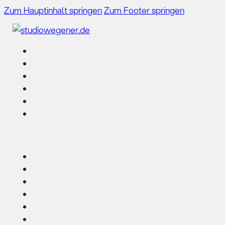
Zum Hauptinhalt springen
Zum Footer springen
WEBSITE-SYSTEM
BRANDING & STRATEGIE
GUDRUN WEGENER
RESULTATE
MAGAZIN
STRATEGIE-GESPRÄCH STARTEN