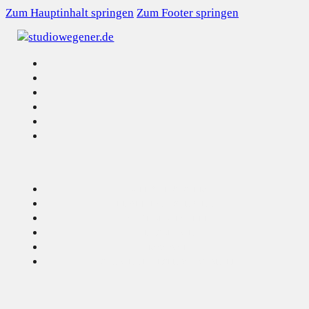
Zum Hauptinhalt springen
Zum Footer springen
WEBSITE-SYSTEM
BRANDING & STRATEGIE
GUDRUN WEGENER
RESULTATE
MAGAZIN
STRATEGIE-GESPRÄCH STARTEN