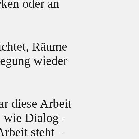
cken oder an
richtet, Räume
wegung wieder
r diese Arbeit
, wie Dialog-
rbeit steht –