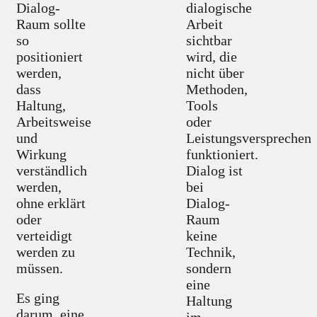
Dialog-
dialogische
Raum sollte
Arbeit
so
sichtbar
positioniert
wird, die
werden,
nicht über
dass
Methoden,
Haltung,
Tools
Arbeitsweise
oder
und
Leistungsversprechen
Wirkung
funktioniert.
verständlich
Dialog ist
werden,
bei
ohne erklärt
Dialog-
oder
Raum
verteidigt
keine
werden zu
Technik,
müssen.
sondern
eine
Es ging
Haltung
darum, eine
im